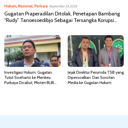
Hukum
,
Nasional
,
Perkara
September 23, 2025
Gugatan Praperadilan Ditolak, Penetapan Bambang
“Rudy” Tanoesoedibjo Sebagai Tersangka Korupsi
Bansos Resmi Sah
Investigasi Hukum: Gugatan
Jejak Direktur Perumda TSB yang
Tutut Soeharto ke Menkeu
Dipersoalkan: Dari Sorotan
Purbaya Dicabut, Misteri BLBI
Media ke Gugatan Hukum
Masih Menggelayut