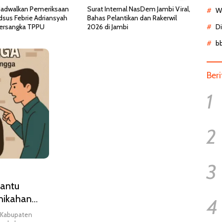
ernal NasDem Jambi Viral,
Kemenkes Ungkap Fakta Viral
Dokte
Wa
antikan dan Rakerwil
Pasien BPJS Menunggu 8 Jam di
Dinon
ambi
IGD, Ternyata Butuh Perawatan
Pasie
D
HCU di RSCM
b
Ber
1
2
3
nantu
rnikahan
4
, Kabupaten