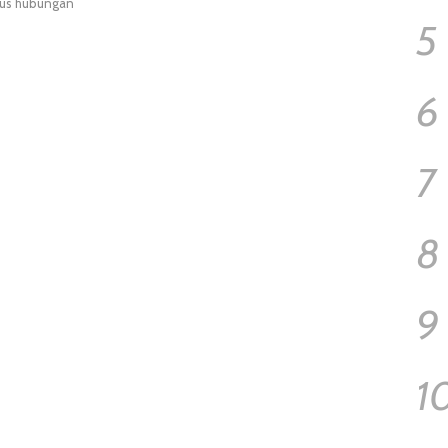
sus hubungan
5
6
7
8
9
1