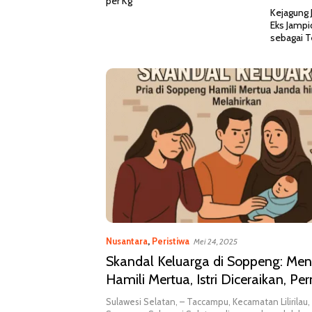
Kejagung Jadwalkan Pemeriksaan
Surat Int
Eks Jampidsus Febrie Adriansyah
Bahas Pel
sebagai Tersangka TPPU
2026 di J
Nusantara
,
Peristiwa
Mei 24, 2025
Skandal Keluarga di Soppeng: Me
Hamili Mertua, Istri Diceraikan, Pe
Baru Digelar
Sulawesi Selatan, – Taccampu, Kecamatan Lilirilau