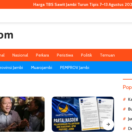
Harga TBS Sawit Jambi Turun Tipis 7–13 Agustus 2026, Kini 
nal
Nasional
Perkara
Peristiwa
Politik
Temuan
ovinsi Jambi
Muarojambi
PEMPROV Jambi
Pop
K
B
Ju
D