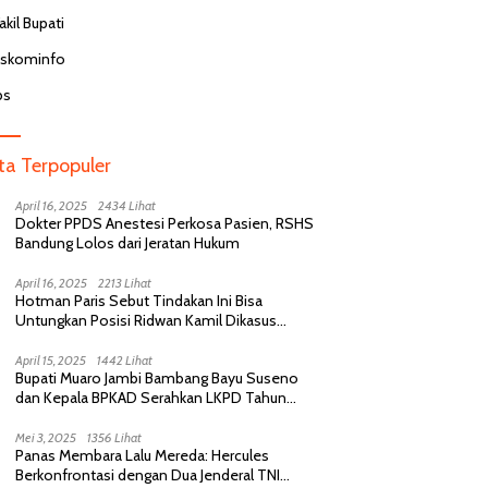
pada Pasien BPJS
Ja
r Puskesmas di Malang
kil Bupati
aktifkan Usai Komentar Hina
n BPJS di Medsos
iskominfo
bs
ita Terpopuler
April 16, 2025
2434 Lihat
Dokter PPDS Anestesi Perkosa Pasien, RSHS
Bandung Lolos dari Jeratan Hukum
April 16, 2025
2213 Lihat
Hotman Paris Sebut Tindakan Ini Bisa
Untungkan Posisi Ridwan Kamil Dikasus
Perselingkuhan
April 15, 2025
1442 Lihat
Bupati Muaro Jambi Bambang Bayu Suseno
dan Kepala BPKAD Serahkan LKPD Tahun
Anggaran 2024 Kepada BPK RI
Mei 3, 2025
1356 Lihat
Panas Membara Lalu Mereda: Hercules
Berkonfrontasi dengan Dua Jenderal TNI