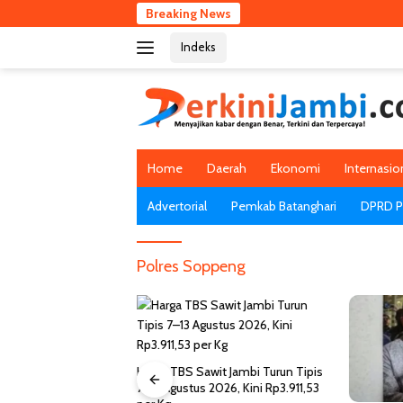
Langsung
Breaking News
ke
Indeks
konten
Home
Daerah
Ekonomi
Internasio
Advertorial
Pemkab Batanghari
DPRD Pr
Polres Soppeng
it Jambi Turun Tipis
026, Kini Rp3.911,53