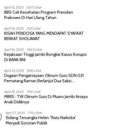
Purnawirawan, Saling Sindir Berujung
Permintaan Maaf
April 15, 2025
1307 Lihat
BBS Cek Kesehatan Program Presiden
Prabowo Di Hari Ulang Tahun
April 16, 2025
1125 Lihat
KISAH PENDOSA YANG MENDAPAT SYAFA’AT
BERKAT SHOLAWAT
April 16, 2025
1063 Lihat
Kejaksaan Tinggi Jambi Bongkar Kasus Korupsi
Di BANK BNI
April 23, 2025
896 Lihat
Dugaan Penganiayaan Oknum Guru SDN 021
Pematang Raman Berlanjut Dua Saksi
diperiksa Polisi
April 19, 2025
794 Lihat
MIRIS : TW Oknum Guru Di Muaro Jambi Aniaya
Anak Didiknya
0
April 17, 2025
770 Lihat
Sidang Tersangka Helen “Ratu Narkoba”
Menjadi Sorotan Publik