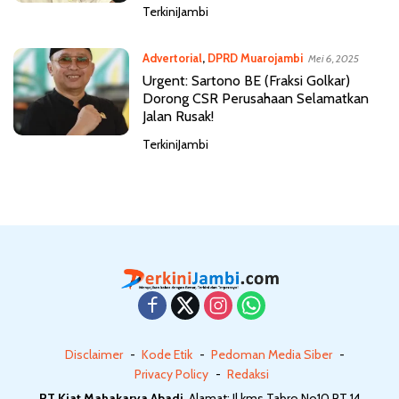
TerkiniJambi
Advertorial
,
DPRD Muarojambi
Mei 6, 2025
Urgent: Sartono BE (Fraksi Golkar)
Dorong CSR Perusahaan Selamatkan
Jalan Rusak!
TerkiniJambi
Disclaimer
Kode Etik
Pedoman Media Siber
Privacy Policy
Redaksi
PT Kiat Mahakarya Abadi
, Alamat: Jl.kms Tabro No10 RT 14