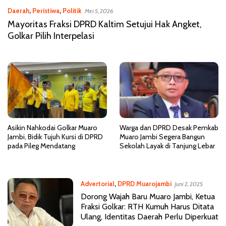
Daerah
,
Peristiwa
,
Politik
Mei 5, 2026
Mayoritas Fraksi DPRD Kaltim Setujui Hak Angket,
Golkar Pilih Interpelasi
Asikin Nahkodai Golkar Muaro
Warga dan DPRD Desak Pemkab
Jambi, Bidik Tujuh Kursi di DPRD
Muaro Jambi Segera Bangun
pada Pileg Mendatang
Sekolah Layak di Tanjung Lebar
Advertorial
,
DPRD Muarojambi
Juni 2, 2025
Dorong Wajah Baru Muaro Jambi, Ketua
Fraksi Golkar: RTH Kumuh Harus Ditata
Ulang, Identitas Daerah Perlu Diperkuat