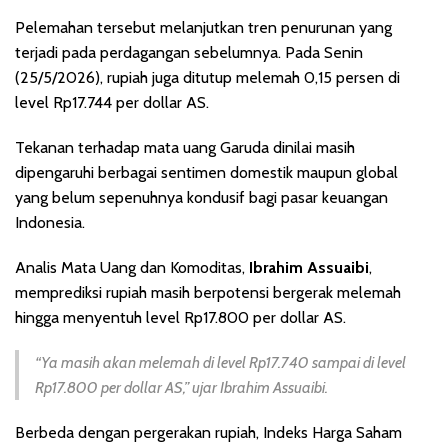
Pelemahan tersebut melanjutkan tren penurunan yang
terjadi pada perdagangan sebelumnya. Pada Senin
(25/5/2026), rupiah juga ditutup melemah 0,15 persen di
level Rp17.744 per dollar AS.
Tekanan terhadap mata uang Garuda dinilai masih
dipengaruhi berbagai sentimen domestik maupun global
yang belum sepenuhnya kondusif bagi pasar keuangan
Indonesia.
Analis Mata Uang dan Komoditas,
Ibrahim Assuaibi
,
memprediksi rupiah masih berpotensi bergerak melemah
hingga menyentuh level Rp17.800 per dollar AS.
“Ya masih akan melemah di level Rp17.740 sampai di level
Rp17.800 per dollar AS,” ujar Ibrahim Assuaibi.
Berbeda dengan pergerakan rupiah, Indeks Harga Saham