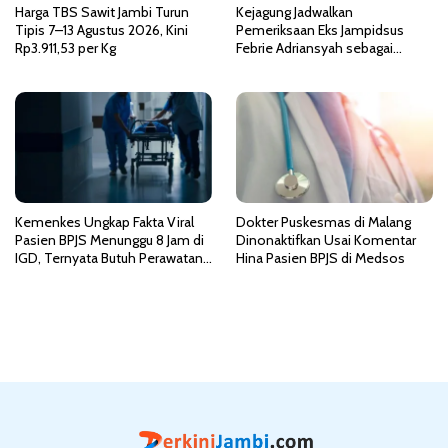
Harga TBS Sawit Jambi Turun
Kejagung Jadwalkan
Tipis 7–13 Agustus 2026, Kini
Pemeriksaan Eks Jampidsus
Rp3.911,53 per Kg
Febrie Adriansyah sebagai
Tersangka TPPU
Kemenkes Ungkap Fakta Viral
Dokter Puskesmas di Malang
Pasien BPJS Menunggu 8 Jam di
Dinonaktifkan Usai Komentar
IGD, Ternyata Butuh Perawatan
Hina Pasien BPJS di Medsos
HCU di RSCM