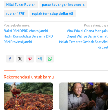
Nilai Tukar Rupiah
pasar keuangan Indonesia
rupiah 17781
rupiah terhadap dollar AS
N
Pos sebelumnya
Pos selanjutnya
Fraksi PAN DPRD Muaro Jambi
Viral Pria di Ghana Mengaku
a
Hadiri Konsolidasi Bersama DPD
Dapat Wahyu Banjir Kiamat,
v
PAN Provinsi Jambi
Malah Terseret Ombak Saat Aksi
i
di Laut
g
a
s
i
Rekomendasi untuk kamu
p
o
s