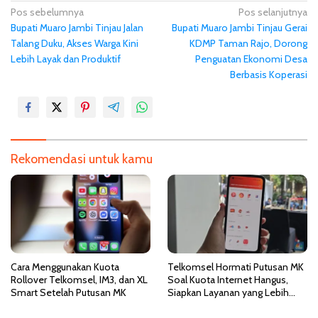
N
Pos sebelumnya
Pos selanjutnya
Bupati Muaro Jambi Tinjau Jalan
Bupati Muaro Jambi Tinjau Gerai
a
Talang Duku, Akses Warga Kini
KDMP Taman Rajo, Dorong
v
Lebih Layak dan Produktif
Penguatan Ekonomi Desa
i
Berbasis Koperasi
g
a
s
i
Rekomendasi untuk kamu
p
o
s
Cara Menggunakan Kuota
Telkomsel Hormati Putusan MK
Rollover Telkomsel, IM3, dan XL
Soal Kuota Internet Hangus,
Smart Setelah Putusan MK
Siapkan Layanan yang Lebih
Fleksibel