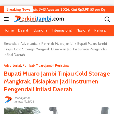
Langsung ke konten
Jambi Turun Tipis 7–13 Agustus 2026, Kini Rp3.911,53 per Kg
Breaking News
Home
Daerah
Ekonomi
Internasional
Nasional
Perkara
Pe
Beranda
Advertorial
Pemkab Muarojambi
Bupati Muaro Jambi
Tinjau Cold Storage Mangkrak, Disiapkan Jadi Instrumen Pengendali
Inflasi Daerah
Advertorial
,
Pemkab Muarojambi
,
Peristiwa
Bupati Muaro Jambi Tinjau Cold Storage
Mangkrak, Disiapkan Jadi Instrumen
Pengendali Inflasi Daerah
TerkiniJambi
Januari 19, 2026