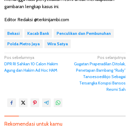
gambaran lengkap kasus ini.
Editor Redaksi @terkinijambi.com
Bekasi
Kacab Bank
Penculikan dan Pembunuhan
Polda Metro Jaya
Wira Satya
N
Pos sebelumnya
Pos selanjutnya
DPR RI Sahkan 10 Calon Hakim
Gugatan Praperadilan Ditolak,
a
Agung dan Hakim Ad Hoc HAM
Penetapan Bambang “Rudy”
v
Tanoesoedibjo Sebagai
i
Tersangka Korupsi Bansos
g
Resmi Sah
a
s
i
p
Rekomendasi untuk kamu