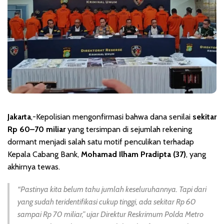
Jakarta
,-Kepolisian mengonfirmasi bahwa dana senilai
sekitar
Rp 60–70 miliar
yang tersimpan di sejumlah rekening
dormant menjadi salah satu motif penculikan terhadap
Kepala Cabang Bank,
Mohamad Ilham Pradipta (37)
, yang
akhirnya tewas.
“Pastinya kita belum tahu jumlah keseluruhannya. Tapi dari
yang sudah teridentifikasi cukup tinggi, ada sekitar Rp 60
sampai Rp 70 miliar,”
ujar Direktur Reskrimum Polda Metro