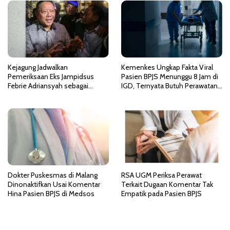
o
s
Kejagung Jadwalkan
Kemenkes Ungkap Fakta Viral
Pemeriksaan Eks Jampidsus
Pasien BPJS Menunggu 8 Jam di
Febrie Adriansyah sebagai
IGD, Ternyata Butuh Perawatan
Tersangka TPPU
HCU di RSCM
Dokter Puskesmas di Malang
RSA UGM Periksa Perawat
Dinonaktifkan Usai Komentar
Terkait Dugaan Komentar Tak
Hina Pasien BPJS di Medsos
Empatik pada Pasien BPJS