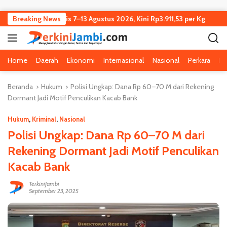
Langsung ke konten
ambi Turun Tipis 7–13 Agustus 2026, Kini Rp3.911,53 per Kg
Breaking News
K
Home
Daerah
Ekonomi
Internasional
Nasional
Perkara
Pe
Beranda
Hukum
Polisi Ungkap: Dana Rp 60–70 M dari Rekening
Dormant Jadi Motif Penculikan Kacab Bank
Hukum
,
Kriminal
,
Nasional
Polisi Ungkap: Dana Rp 60–70 M dari
Rekening Dormant Jadi Motif Penculikan
Kacab Bank
TerkiniJambi
September 23, 2025