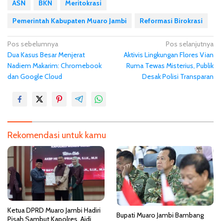
ASN
BKN
Meritokrasi
Pemerintah Kabupaten Muaro Jambi
Reformasi Birokrasi
N
Pos sebelumnya
Pos selanjutnya
Dua Kasus Besar Menjerat
Aktivis Lingkungan Flores Vian
a
Nadiem Makarim: Chromebook
Ruma Tewas Misterius, Publik
v
dan Google Cloud
Desak Polisi Transparan
i
g
a
s
Rekomendasi untuk kamu
i
p
o
s
Ketua DPRD Muaro Jambi Hadiri
Bupati Muaro Jambi Bambang
Pisah Sambut Kapolres, Aidi