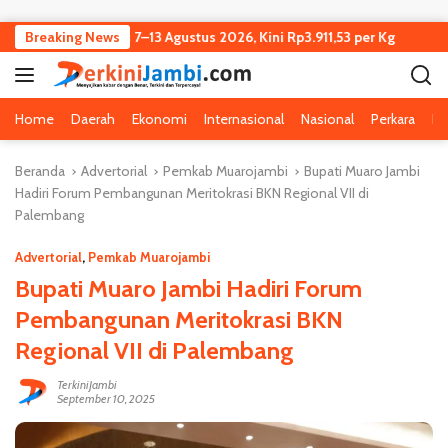
Langsung ke konten
i Turun Tipis 7–13 Agustus 2026, Kini Rp3.911,53 per Kg
Breaking News
Keja
Home
Daerah
Ekonomi
Internasional
Nasional
Perkara
Pe
Beranda
Advertorial
Pemkab Muarojambi
Bupati Muaro Jambi
Hadiri Forum Pembangunan Meritokrasi BKN Regional VII di
Palembang
Advertorial
,
Pemkab Muarojambi
Bupati Muaro Jambi Hadiri Forum
Pembangunan Meritokrasi BKN
Regional VII di Palembang
TerkiniJambi
September 10, 2025