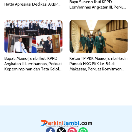
Bayu Suseno Ikuti KPPD
Hatta Apresiasi Dedikasi AKBP
Lemhannas Angkatan III, Perkuat
Heri Supriawan
Kepemimpinan dan Wawasan
Kebangsaan
Bupati Muaro Jambi Ikuti KPPD
Ketua TP PKK Muaro Jambi Hadiri
Angkatan III Lemhannas, Perkuat
Puncak HKG PKK ke-54 di
Kepemimpinan dan Tata Kelola
Makassar, Perkuat Komitmen
Pemerintahan Bersih
Wujudkan Indonesia Emas 2045