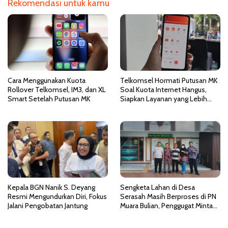
Rekomendasi untuk kamu
i
p
o
s
Cara Menggunakan Kuota
Telkomsel Hormati Putusan MK
Rollover Telkomsel, IM3, dan XL
Soal Kuota Internet Hangus,
Smart Setelah Putusan MK
Siapkan Layanan yang Lebih
Fleksibel
Kepala BGN Nanik S. Deyang
Sengketa Lahan di Desa
Resmi Mengundurkan Diri, Fokus
Serasah Masih Berproses di PN
Jalani Pengobatan Jantung
Muara Bulian, Penggugat Minta
Kepastian Hukum atas
Kepemilikan Objek Tanah