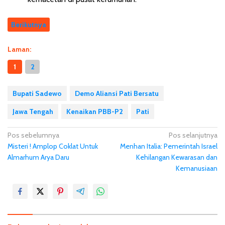
Berikutnya
Laman:
1
2
Bupati Sadewo
Demo Aliansi Pati Bersatu
Jawa Tengah
Kenaikan PBB-P2
Pati
N
Pos sebelumnya
Pos selanjutnya
Misteri ! Amplop Coklat Untuk
Menhan Italia: Pemerintah Israel
a
Almarhum Arya Daru
Kehilangan Kewarasan dan
v
Kemanusiaan
i
g
a
s