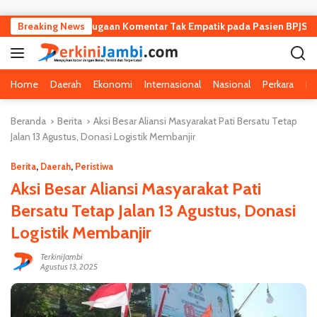
Langsung ke konten
awat Terkait Dugaan Komentar Tak Empatik pada Pasien BPJS
Breaking News
Home
Daerah
Ekonomi
Internasional
Nasional
Perkara
Pe
Beranda
Berita
Aksi Besar Aliansi Masyarakat Pati Bersatu Tetap
Jalan 13 Agustus, Donasi Logistik Membanjir
Berita
,
Daerah
,
Peristiwa
Aksi Besar Aliansi Masyarakat Pati
Bersatu Tetap Jalan 13 Agustus, Donasi
Logistik Membanjir
TerkiniJambi
Agustus 13, 2025