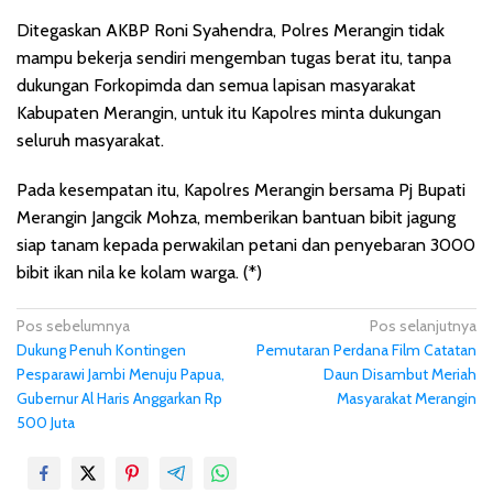
Ditegaskan AKBP Roni Syahendra, Polres Merangin tidak
mampu bekerja sendiri mengemban tugas berat itu, tanpa
dukungan Forkopimda dan semua lapisan masyarakat
Kabupaten Merangin, untuk itu Kapolres minta dukungan
seluruh masyarakat.
Pada kesempatan itu, Kapolres Merangin bersama Pj Bupati
Merangin Jangcik Mohza, memberikan bantuan bibit jagung
siap tanam kepada perwakilan petani dan penyebaran 3000
bibit ikan nila ke kolam warga. (*)
N
Pos sebelumnya
Pos selanjutnya
Dukung Penuh Kontingen
Pemutaran Perdana Film Catatan
a
Pesparawi Jambi Menuju Papua,
Daun Disambut Meriah
v
Gubernur Al Haris Anggarkan Rp
Masyarakat Merangin
i
500 Juta
g
a