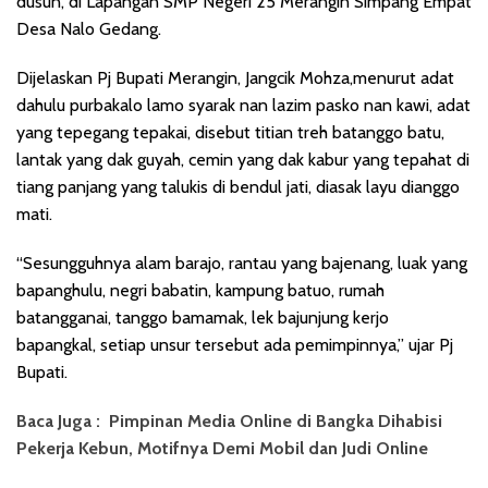
dusun, di Lapangan SMP Negeri 25 Merangin Simpang Empat
Desa Nalo Gedang.
Dijelaskan Pj Bupati Merangin, Jangcik Mohza,menurut adat
dahulu purbakalo lamo syarak nan lazim pasko nan kawi, adat
yang tepegang tepakai, disebut titian treh batanggo batu,
lantak yang dak guyah, cemin yang dak kabur yang tepahat di
tiang panjang yang talukis di bendul jati, diasak layu dianggo
mati.
“Sesungguhnya alam barajo, rantau yang bajenang, luak yang
bapanghulu, negri babatin, kampung batuo, rumah
batangganai, tanggo bamamak, lek bajunjung kerjo
bapangkal, setiap unsur tersebut ada pemimpinnya,” ujar Pj
Bupati.
Baca Juga :
Pimpinan Media Online di Bangka Dihabisi
Pekerja Kebun, Motifnya Demi Mobil dan Judi Online