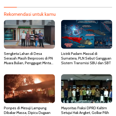
s
i
Rekomendasi untuk kamu
p
o
s
Sengketa Lahan di Desa
Listrik Padam Massal di
Serasah Masih Berproses di PN
Sumatera, PLN Sebut Gangguan
Muara Bulian, Penggugat Minta
Sistem Transmisi SBU dan SBT
Kepastian Hukum atas
Kepemilikan Objek Tanah
Ponpes di Mesuji Lampung
Mayoritas Fraksi DPRD Kaltim
Dibakar Massa, Dipicu Dugaan
Setujui Hak Angket, Golkar Pilih