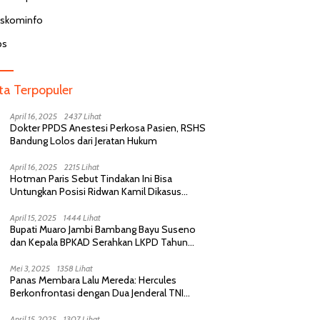
n BPJS Menunggu 8 Jam di
Dinonaktifkan Usai Komentar Hina
Ternyata Butuh Perawatan
Pasien BPJS di Medsos
iskominfo
di RSCM
bs
ita Terpopuler
April 16, 2025
2437 Lihat
Dokter PPDS Anestesi Perkosa Pasien, RSHS
Bandung Lolos dari Jeratan Hukum
April 16, 2025
2215 Lihat
Hotman Paris Sebut Tindakan Ini Bisa
Untungkan Posisi Ridwan Kamil Dikasus
Perselingkuhan
April 15, 2025
1444 Lihat
Bupati Muaro Jambi Bambang Bayu Suseno
dan Kepala BPKAD Serahkan LKPD Tahun
Anggaran 2024 Kepada BPK RI
Mei 3, 2025
1358 Lihat
Panas Membara Lalu Mereda: Hercules
Berkonfrontasi dengan Dua Jenderal TNI
Purnawirawan, Saling Sindir Berujung
Permintaan Maaf
April 15, 2025
1307 Lihat