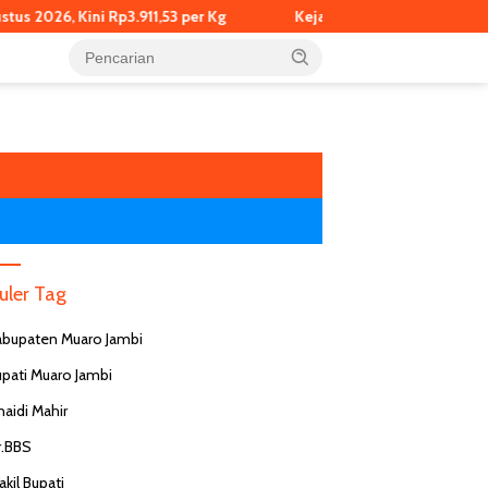
6, Kini Rp3.911,53 per Kg
Kejagung Jadwalkan Pemeriksaan E
uler Tag
abupaten Muaro Jambi
upati Muaro Jambi
naidi Mahir
RS
D
r.BBS
pa
kes Ungkap Fakta Viral
Dokter Puskesmas di Malang
kil Bupati