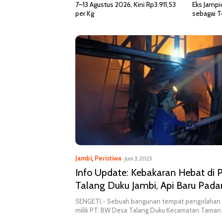
7–13 Agustus 2026, Kini Rp3.911,53
Eks Jampi
per Kg
sebagai 
Jambi
,
Peristiwa
Juni 3, 2025
Info Update: Kebakaran Hebat di
Talang Duku Jambi, Api Baru Pada
Jam
SENGETI,- Sebuah bangunan tempat pengolahan 
milik PT. BW Desa Talang Duku Kecamatan Tama