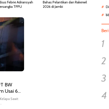
dsus Febrie Adriansyah
Bahas Pelantikan dan Rakerwil
Pasie
Tersangka TPPU
2026 di Jambi
IGD, 
D
HCU 
b
Ber
1
2
3
 PT BW
m Usai 6
4
Kelapa Sawit
n…