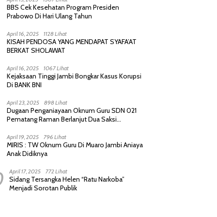
BBS Cek Kesehatan Program Presiden
Prabowo Di Hari Ulang Tahun
April 16, 2025
1128 Lihat
KISAH PENDOSA YANG MENDAPAT SYAFA’AT
BERKAT SHOLAWAT
April 16, 2025
1067 Lihat
Kejaksaan Tinggi Jambi Bongkar Kasus Korupsi
Di BANK BNI
April 23, 2025
898 Lihat
Dugaan Penganiayaan Oknum Guru SDN 021
Pematang Raman Berlanjut Dua Saksi
diperiksa Polisi
April 19, 2025
796 Lihat
MIRIS : TW Oknum Guru Di Muaro Jambi Aniaya
Anak Didiknya
0
April 17, 2025
772 Lihat
Sidang Tersangka Helen “Ratu Narkoba”
Menjadi Sorotan Publik