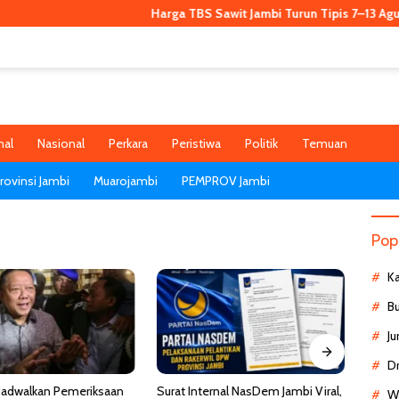
Harga TBS Sawit Jambi Turun Tipis 7–13 Agustus 202
nal
Nasional
Perkara
Peristiwa
Politik
Temuan
ovinsi Jambi
Muarojambi
PEMPROV Jambi
Pop
K
B
Ju
D
Jadwalkan Pemeriksaan
Surat Internal NasDem Jambi Viral,
Kemen
Wa