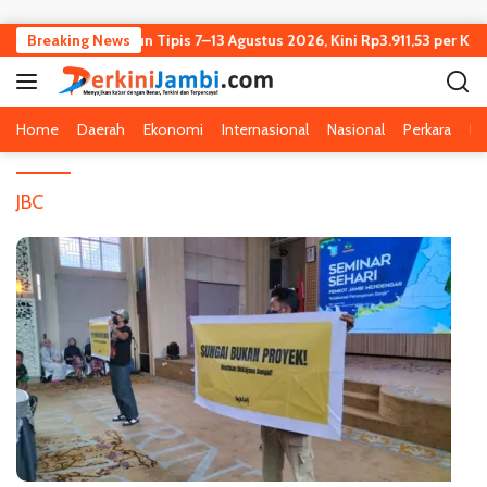
Langsung ke konten
S Sawit Jambi Turun Tipis 7–13 Agustus 2026, Kini Rp3.911,53 per Kg
Breaking News
Home
Daerah
Ekonomi
Internasional
Nasional
Perkara
Pe
JBC