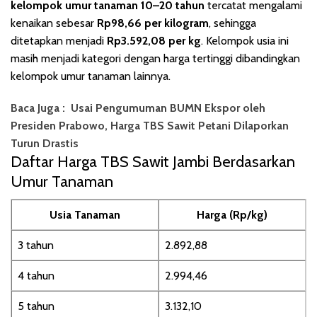
kelompok umur tanaman 10–20 tahun
tercatat mengalami
kenaikan sebesar
Rp98,66 per kilogram
, sehingga
ditetapkan menjadi
Rp3.592,08 per kg
. Kelompok usia ini
masih menjadi kategori dengan harga tertinggi dibandingkan
kelompok umur tanaman lainnya.
Baca Juga :
Usai Pengumuman BUMN Ekspor oleh
Presiden Prabowo, Harga TBS Sawit Petani Dilaporkan
Turun Drastis
Daftar Harga TBS Sawit Jambi Berdasarkan
Umur Tanaman
Usia Tanaman
Harga (Rp/kg)
3 tahun
2.892,88
4 tahun
2.994,46
5 tahun
3.132,10