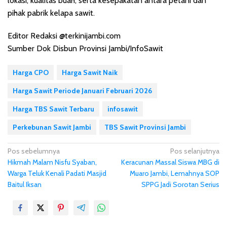
lokasi, kualitas buah, serta kesepakatan antara petani dan
pihak pabrik kelapa sawit.
Editor Redaksi @terkinijambi.com
Sumber Dok Disbun Provinsi Jambi/InfoSawit
Harga CPO
Harga Sawit Naik
Harga Sawit Periode Januari Februari 2026
Harga TBS Sawit Terbaru
infosawit
Perkebunan Sawit Jambi
TBS Sawit Provinsi Jambi
N
Pos sebelumnya
Pos selanjutnya
Hikmah Malam Nisfu Syaban,
Keracunan Massal Siswa MBG di
a
Warga Teluk Kenali Padati Masjid
Muaro Jambi, Lemahnya SOP
v
Baitul Iksan
SPPG Jadi Sorotan Serius
i
g
a