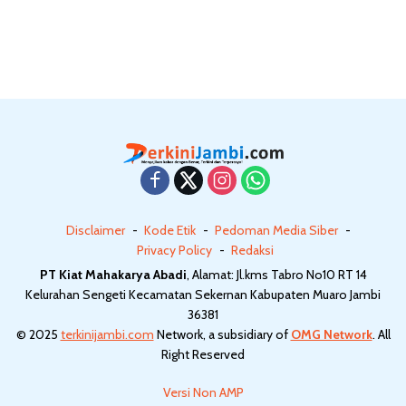
Usia Produktif
PTSP dan PPB 2026
Disclaimer
Kode Etik
Pedoman Media Siber
Privacy Policy
Redaksi
PT Kiat Mahakarya Abadi
, Alamat: Jl.kms Tabro No10 RT 14
Kelurahan Sengeti Kecamatan Sekernan Kabupaten Muaro Jambi
36381
© 2025
terkinijambi.com
Network, a subsidiary of
OMG Network
. All
Right Reserved
Versi Non AMP