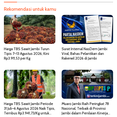
s
Rekomendasi untuk kamu
i
p
o
s
Harga TBS Sawit Jambi Turun
Surat Internal NasDem Jambi
Tipis 7–13 Agustus 2026, Kini
Viral, Bahas Pelantikan dan
Rp3.911,53 per Kg
Rakerwil 2026 di Jambi
Harga TBS Sawit Jambi Periode
Muaro Jambi Raih Peringkat 78
31 Juli–6 Agustus 2026 Naik Tipis,
Nasional, Terbaik di Provinsi
Tembus Rp3.941,73/Kg untuk
Jambi dalam Penilaian Kinerja