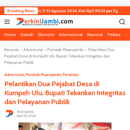
Langsung ke konten
Jambi Turun Tipis 7–13 Agustus 2026, Kini Rp3.911,53 per Kg
Breaking News
K
Home
Daerah
Ekonomi
Internasional
Nasional
Perkara
Pe
Beranda
Advertorial
Pemkab Muarojambi
Pelantikan Dua
Pejabat Desa di Kumpeh Ulu, Bupati Tekankan Integritas dan
Pelayanan Publik
Advertorial
,
Pemkab Muarojambi
,
Peristiwa
Pelantikan Dua Pejabat Desa di
Kumpeh Ulu, Bupati Tekankan Integritas
dan Pelayanan Publik
TerkiniJambi
April 16, 2026