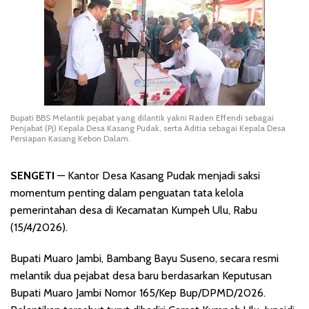
Bupati BBS Melantik pejabat yang dilantik yakni Raden Effendi sebagai
Penjabat (Pj) Kepala Desa Kasang Pudak, serta Aditia sebagai Kepala Desa
Persiapan Kasang Kebon Dalam.
SENGETI
— Kantor Desa Kasang Pudak menjadi saksi
momentum penting dalam penguatan tata kelola
pemerintahan desa di Kecamatan Kumpeh Ulu, Rabu
(15/4/2026).
Bupati Muaro Jambi, Bambang Bayu Suseno, secara resmi
melantik dua pejabat desa baru berdasarkan Keputusan
Bupati Muaro Jambi Nomor 165/Kep Bup/DPMD/2026.