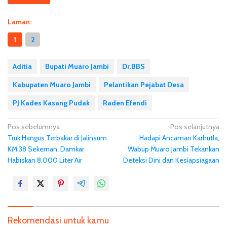
Laman:
1
2
Aditia
Bupati Muaro Jambi
Dr.BBS
Kabupaten Muaro Jambi
Pelantikan Pejabat Desa
PJ Kades Kasang Pudak
Raden Efendi
N
Pos sebelumnya
Pos selanjutnya
Truk Hangus Terbakar di Jalinsum
Hadapi Ancaman Karhutla,
a
KM 38 Sekernan, Damkar
Wabup Muaro Jambi Tekankan
v
Habiskan 8.000 Liter Air
Deteksi Dini dan Kesiapsiagaan
i
g
a
s
Rekomendasi untuk kamu