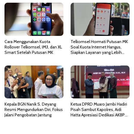
i
p
o
s
Cara Menggunakan Kuota
Telkomsel Hormati Putusan MK
Rollover Telkomsel, IM3, dan XL
Soal Kuota Internet Hangus,
Smart Setelah Putusan MK
Siapkan Layanan yang Lebih
Fleksibel
Kepala BGN Nanik S. Deyang
Ketua DPRD Muaro Jambi Hadiri
Resmi Mengundurkan Diri, Fokus
Pisah Sambut Kapolres, Aidi
Jalani Pengobatan Jantung
Hatta Apresiasi Dedikasi AKBP
Heri Supriawan