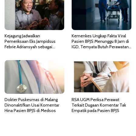
o
s
Kejagung Jadwalkan
Kemenkes Ungkap Fakta Viral
Pemeriksaan Eks Jampidsus
Pasien BPJS Menunggu 8 Jam di
Febrie Adriansyah sebagai
IGD, Ternyata Butuh Perawatan
Tersangka TPPU
HCU di RSCM
Dokter Puskesmas di Malang
RSA UGM Periksa Perawat
Dinonaktifkan Usai Komentar
Terkait Dugaan Komentar Tak
Hina Pasien BPJS di Medsos
Empatik pada Pasien BPJS