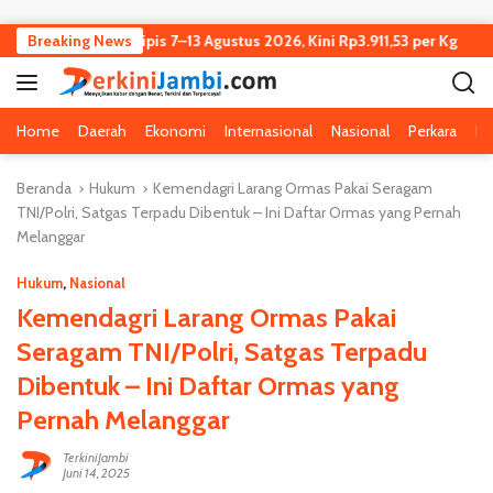
Langsung ke konten
Jambi Turun Tipis 7–13 Agustus 2026, Kini Rp3.911,53 per Kg
Breaking News
Home
Daerah
Ekonomi
Internasional
Nasional
Perkara
Pe
Beranda
Hukum
Kemendagri Larang Ormas Pakai Seragam
TNI/Polri, Satgas Terpadu Dibentuk – Ini Daftar Ormas yang Pernah
Melanggar
Hukum
,
Nasional
Kemendagri Larang Ormas Pakai
Seragam TNI/Polri, Satgas Terpadu
Dibentuk – Ini Daftar Ormas yang
Pernah Melanggar
TerkiniJambi
Juni 14, 2025