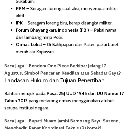
Sukabumi.
PPM
– Seragam loreng saat aksi, menyerupai militer
aktif.
IPK
– Seragam loreng biru, kerap disangka militer.
Forum Bhayangkara Indonesia (FBI)
– Pakai nama
dan lambang mirip Polri.
Ormas Lokal
– Di Balikpapan dan Paser, pakai baret
merah ala Kopassus.
Baca Juga :
Bendera One Piece Berkibar Jelang 17
Agustus, Simbol Pencarian Keadilan atau Sekadar Gaya?
Landasan Hukum dan Tujuan Penertiban
Bahtiar merujuk pada
Pasal 28J UUD 1945
dan
UU Nomor 17
Tahun 2013
yang melarang ormas menggunakan atribut
serupa institusi negara.
Baca Juga :
Bupati Muaro Jambi Bambang Bayu Suseno,
Menghadiri Rapat Koordinasi Teknis (Rakortek)