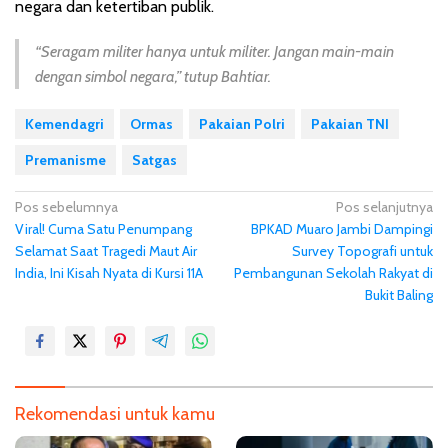
negara dan ketertiban publik.
“Seragam militer hanya untuk militer. Jangan main-main
dengan simbol negara,”
tutup Bahtiar.
Kemendagri
Ormas
Pakaian Polri
Pakaian TNI
Premanisme
Satgas
N
Pos sebelumnya
Pos selanjutnya
Viral! Cuma Satu Penumpang
BPKAD Muaro Jambi Dampingi
a
Selamat Saat Tragedi Maut Air
Survey Topografi untuk
v
India, Ini Kisah Nyata di Kursi 11A
Pembangunan Sekolah Rakyat di
i
Bukit Baling
g
a
s
i
Rekomendasi untuk kamu
p