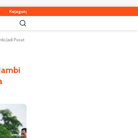
Jadwalkan Pemeriksaan Eks Jampidsus Febrie Adriansyah sebagai T
bi Jadi Pusat
 Jambi
a