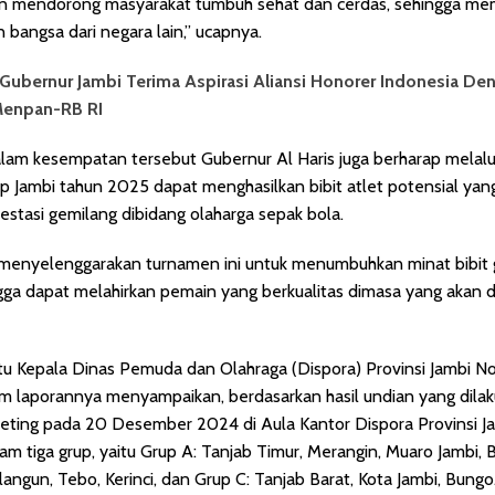
dan mendorong masyarakat tumbuh sehat dan cerdas, sehingga mem
 bangsa dari negara lain,” ucapnya.
Gubernur Jambi Terima Aspirasi Aliansi Honorer Indonesia De
Menpan-RB RI
dalam kesempatan tersebut Gubernur Al Haris juga berharap melal
p Jambi tahun 2025 dapat menghasilkan bibit atlet potensial yan
stasi gemilang dibidang olaharga sepak bola.
a menyelenggarakan turnamen ini untuk menumbuhkan minat bibit 
gga dapat melahirkan pemain yang berkualitas dimasa yang akan d
u Kepala Dinas Pemuda dan Olahraga (Dispora) Provinsi Jambi Nov
am laporannya menyampaikan, berdasarkan hasil undian yang dila
ting pada 20 Desember 2024 di Aula Kantor Dispora Provinsi Ja
lam tiga grup, yaitu Grup A: Tanjab Timur, Merangin, Muaro Jambi, 
langun, Tebo, Kerinci, dan Grup C: Tanjab Barat, Kota Jambi, Bungo