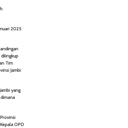
ah
anuari 2025
tandingan
dilingkup
wan Tim
insi Jambi
Jambi yang
, dimana
Provinsi
a Kepala OPD