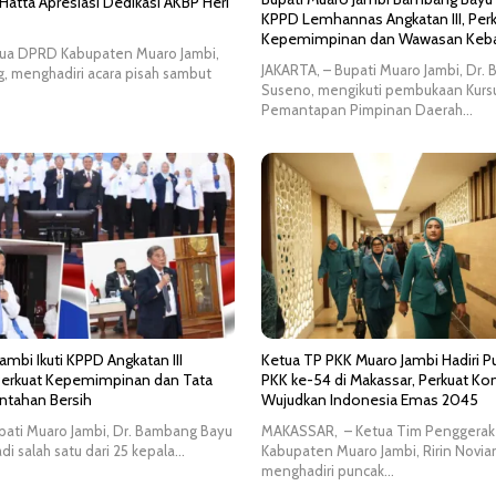
 Hatta Apresiasi Dedikasi AKBP Heri
KPPD Lemhannas Angkatan III, Per
Kepemimpinan dan Wawasan Keb
ua DPRD Kabupaten Muaro Jambi,
JAKARTA, – Bupati Muaro Jambi, Dr.
Ag, menghadiri acara pisah sambut
Suseno, mengikuti pembukaan Kurs
Pemantapan Pimpinan Daerah…
ambi Ikuti KPPD Angkatan III
Ketua TP PKK Muaro Jambi Hadiri 
erkuat Kepemimpinan dan Tata
PKK ke-54 di Makassar, Perkuat K
ntahan Bersih
Wujudkan Indonesia Emas 2045
pati Muaro Jambi, Dr. Bambang Bayu
MAKASSAR, – Ketua Tim Penggerak 
i salah satu dari 25 kepala…
Kabupaten Muaro Jambi, Ririn Novian
menghadiri puncak…