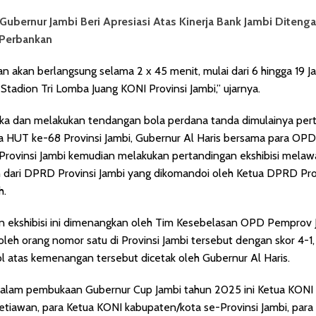
Gubernur Jambi Beri Apresiasi Atas Kinerja Bank Jambi Diteng
 Perbankan
n akan berlangsung selama 2 x 45 menit, mulai dari 6 hingga 19 J
Stadion Tri Lomba Juang KONI Provinsi Jambi,” ujarnya.
a dan melakukan tendangan bola perdana tanda dimulainya per
a HUT ke-68 Provinsi Jambi, Gubernur Al Haris bersama para OPD 
Provinsi Jambi kemudian melakukan pertandingan ekshibisi mela
 dari DPRD Provinsi Jambi yang dikomandoi oleh Ketua DPRD Prov
h.
n ekshibisi ini dimenangkan oleh Tim Kesebelasan OPD Pemprov 
leh orang nomor satu di Provinsi Jambi tersebut dengan skor 4-1
ol atas kemenangan tersebut dicetak oleh Gubernur Al Haris.
 dalam pembukaan Gubernur Cup Jambi tahun 2025 ini Ketua KONI 
Setiawan, para Ketua KONI kabupaten/kota se-Provinsi Jambi, par