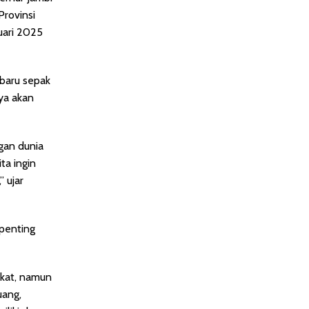
rovinsi
uari 2025
 baru sepak
ya akan
gan dunia
ta ingin
” ujar
 penting
akat, namun
uang,