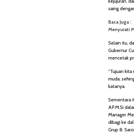
kejujuran, 
saing dengan
Baca Juga :
Menyurati 
Selain itu, 
Gubernur Cu
mencetak pre
“Tujuan kit
muda, sehin
katanya.
Sementara it
AP.M.Si dal
Manager Mee
dibagi ke da
Grup B: Saro