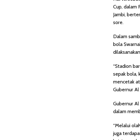
Cup, dalam 
Jambi, berte
sore.
Dalam sambut
bola Swarna
dilaksanakan
“Stadion ba
sepak bola, 
mencetak atle
Gubernur Al 
Gubernur Al 
dalam memba
“Melalui ola
juga terdapat