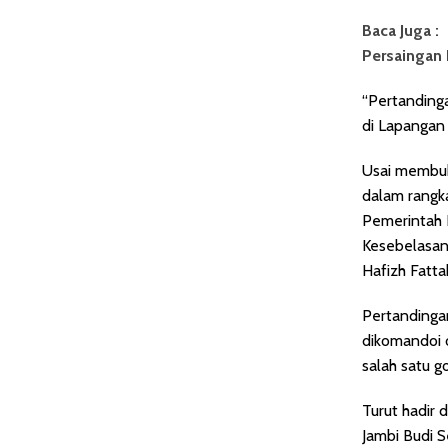
Baca Juga :
Persaingan
“Pertandinga
di Lapangan 
Usai membuk
dalam rangk
Pemerintah 
Kesebelasan
Hafizh Fatta
Pertandinga
dikomandoi o
salah satu g
Turut hadir
Jambi Budi 