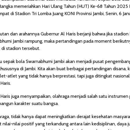
Rangka memeriahkan Hari Ulang Tahun (HUT) Ke-68 Tahun 2025 P
mpat di Stadion Tri Lomba Juang KONI Provinsi Jambi, Senin, 6 Jan
an dan arahannya Gubernur Al Haris berjanji bahwa jika stadion
bhumi Jambi rampung, maka pertandingan pada moment berikutn
 di stadion tersebut.
ru sepak bola Swarnabhumi Jambi akan menjadi pusat pengemban
khususnya di Jambi. Kita akan buat berbagai pertandingan disana, ki
t-atlet yang tidak hanya berprestasi, tapi juga ditingkat nasional,
Haris.
Haris juga menyampaikan, olahraga menjadi salah satu instrumen
ngun karakter suatu bangsa.
hraga, tidak hanya dapat meningkatkan derajat kesehatan masyar
 nilai-nilai positif yang terkandung antara lain kedisiplinan, daya j