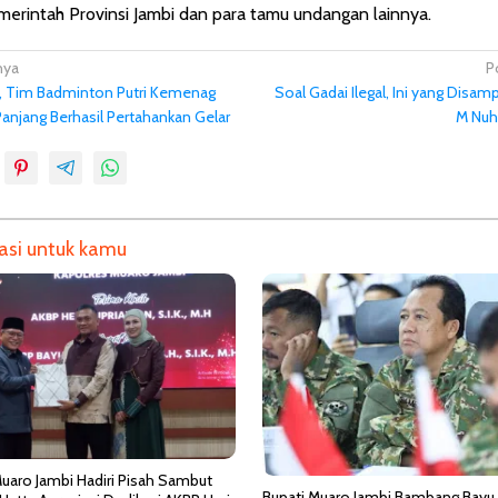
merintah Provinsi Jambi dan para tamu undangan lainnya.
nya
P
r, Tim Badminton Putri Kemenag
Soal Gadai Ilegal, Ini yang Disa
anjang Berhasil Pertahankan Gelar
M Nuh
si untuk kamu
aro Jambi Hadiri Pisah Sambut
Bupati Muaro Jambi Bambang Bayu 