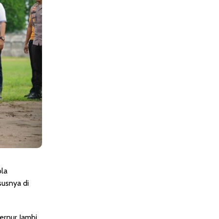
ola
usnya di
ernur Jambi