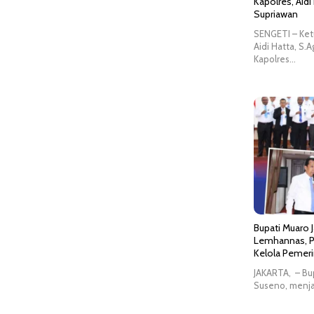
Kapolres, Aidi
Supriawan
SENGETI – Ket
Aidi Hatta, S.
Kapolres…
Bupati Muaro J
Lemhannas, P
Kelola Pemeri
JAKARTA, – Bu
Suseno, menjad