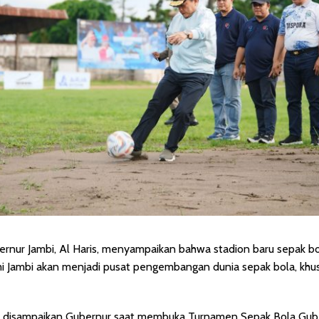
rnur Jambi, Al Haris, menyampaikan bahwa stadion baru sepak b
 Jambi akan menjadi pusat pengembangan dunia sepak bola, khus
t disampaikan Gubernur saat membuka Turnamen Sepak Bola Gub