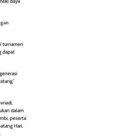
iliki daya
ngan
ui turnamen
g dapat
generasi
atang,”
riadi,
kukan dalam
mbi, peserta
Batang Hari.
.