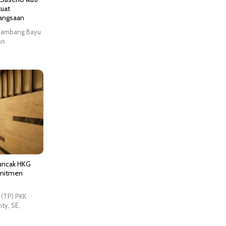
kuat
angsaan
 Bambang Bayu
us
Puncak HKG
omitmen
(TP) PKK
ty, SE,