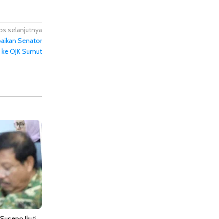
os selanjutnya
mpaikan Senator
 ke OJK Sumut
Suseno Ikuti