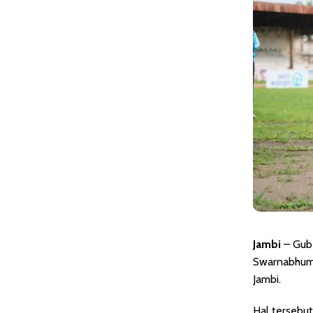
Jambi
– Gube
Swarnabhumi
Jambi.
Hal tersebu